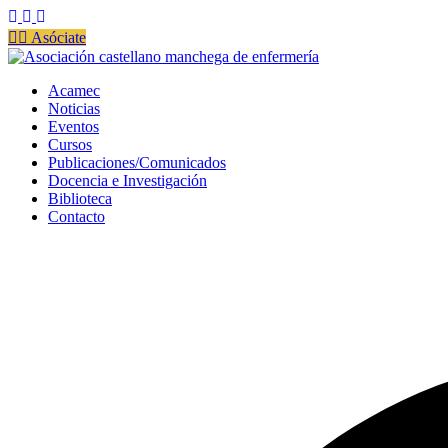
Saltar
al
💁‍♀️ Asóciate
contenido
Acamec
Asociación castellano manchega de enfermería
Acamec
Noticias
Eventos
Cursos
Publicaciones/Comunicados
Docencia e Investigación
Biblioteca
Contacto