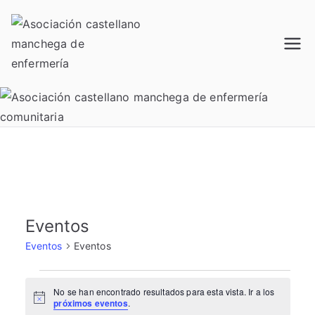
Saltar
al
contenido
Acamec
Asociación castellano
manchega de enfermería
Eventos
Eventos
Eventos
Eventos
No se han encontrado resultados para esta vista. Ir a los
A
próximos eventos
.
v