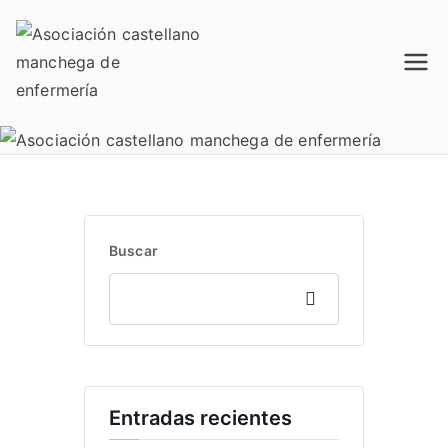
Saltar
al
contenido
Acamec
Asociación castellano
manchega de enfermería
Buscar
Buscar
Entradas recientes