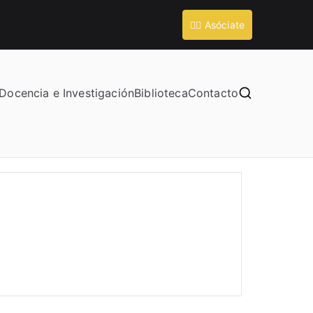
💁‍♀️ Asóciate
Docencia e Investigación
Biblioteca
Contacto