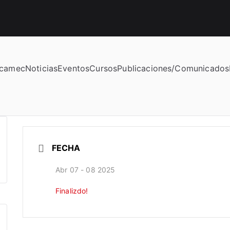
camec
Noticias
Eventos
Cursos
Publicaciones/Comunicados
o manchega de enfermería
FECHA
Abr 07 - 08 2025
Finalizdo!