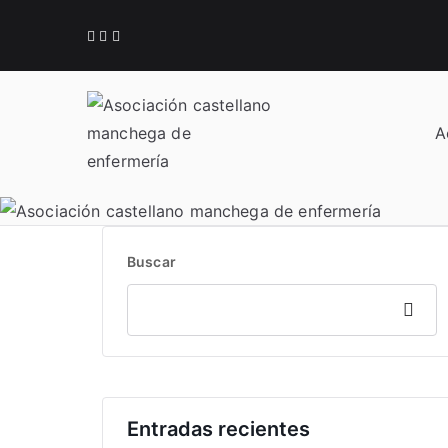
Saltar
al
contenido
A
Acamec
Asociación castellan
Buscar
Buscar
Entradas recientes