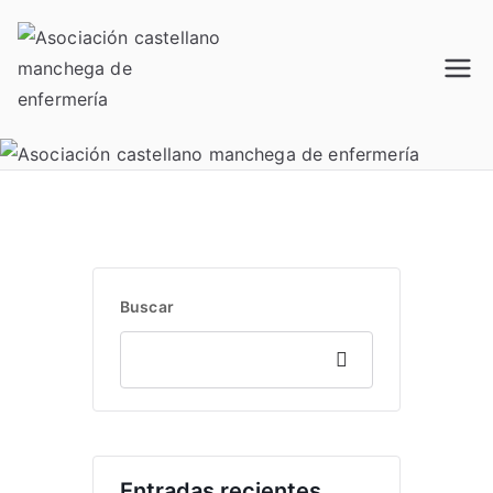
Saltar
al
contenido
Acamec
Asociación castellano
manchega de enfermería
Buscar
Buscar
Entradas recientes