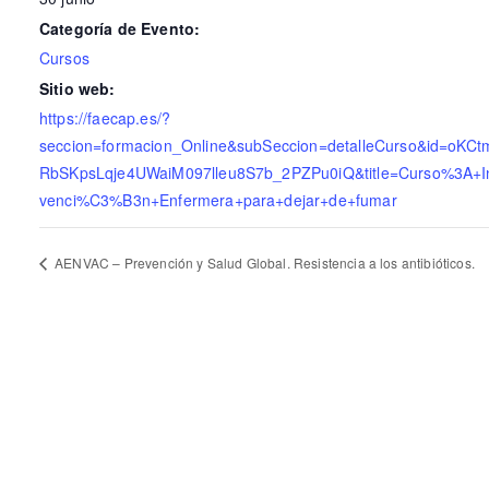
Categoría de Evento:
Cursos
Sitio web:
https://faecap.es/?
seccion=formacion_Online&subSeccion=detalleCurso&id=oKC
RbSKpsLqje4UWaiM097lleu8S7b_2PZPu0iQ&title=Curso%3A+I
venci%C3%B3n+Enfermera+para+dejar+de+fumar
AENVAC – Prevención y Salud Global. Resistencia a los antibióticos.