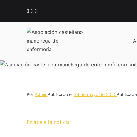
Saltar
al
contenido
A
Acamec
Asociación castellan
Por
Admin
Publicado el
28 de mayo de 2025
Publicad
Enlace a la noticia