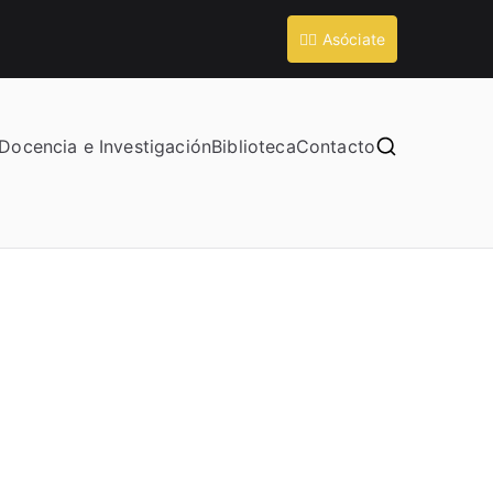
💁‍♀️ Asóciate
Docencia e Investigación
Biblioteca
Contacto