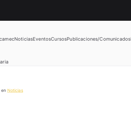
camec
Noticias
Eventos
Cursos
Publicaciones/Comunicados
o manchega de enfermería
a en
Noticias